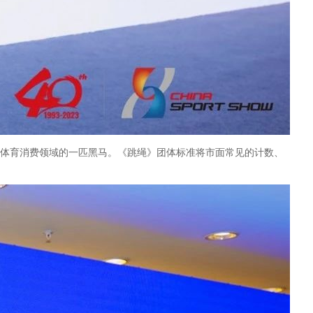
体育消费领域的一匹黑马。《跳绳》团体标准将市面常见的计数、