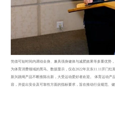
凭借可短时间内调动全身、兼具强身健体与减肥效果等多重优势，
为体育消费领域的黑马。数据显示，仅在2022年京东11.11开门
新兴跳绳产品不断推陈出新，大受运动爱好者欢迎。 体育运动产
容，并提出安全及可靠性方面的指标要求，旨在推动行业规范、健