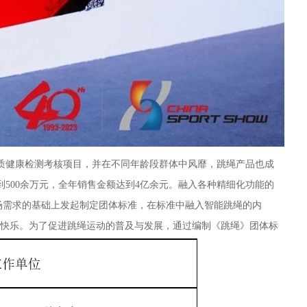
体质健康检测考核项目，并在不同年龄段群体中风靡，跳绳产品也成
达到500余万元，全年销售金额达到4亿余元。融入各种精细化功能的
场需求的基础上发起制定团体标准，在标准中融入智能跳绳的内
快乐。为了促进跳绳运动的普及与发展，通过编制《跳绳》团体标